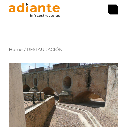
Skip
to
the
content
Home
RESTAURACIÓN