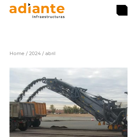
Skip
to
the
content
Home
2024
abril